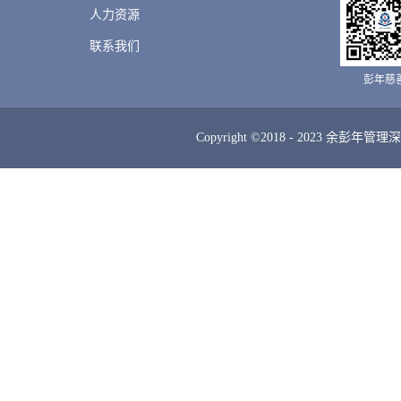
人力资源
联系我们
彭年慈
Copyright ©2018 - 2023 余彭年