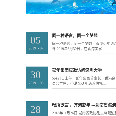
同一种语言，同一个梦想
05
同一种语言，同一个梦想---香港少年
2019
-
07
课 2019年6月30日，在香港美孚...
，香港少年说汉语训练基金美孚分校如
语训练基地是由香港彭年集团全资筹建
彭年集团应邀访问深圳大学
30
对汉语的认识和理解。让香港的青少年
5月21日上午，彭年集团董事长、香港
过学习去体会汉语的博大精深。 香港
2019
-
05
员会主席，香港余彭年慈善信托...
科学、专业的方式训练孩子们的语言表
文写作、朗诵表演、播音主持、戏剧配
DSE应试等各种训练课程，同时还义务
管理委员会副主席徐滨、李昆远一行应
普通话义教工作。少年说将秉承以「语
李清泉，计算机与软件学院相关负责人与
28
授给孩子们专业、实用、有趣的多元化课
深圳大学战略合作”展开交流，会谈主要围绕
使用的语言就是汉语。而语言也是表现
2018年11月26日 湖南省政协副主席
C.M. Leung院士团队慈善捐款暨建