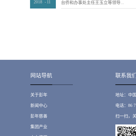
器之一，优秀的表达能力往往更能让你
2018
-
11
台侨和办事处主任王玉立等领导...
办第一届粤港澳大湾区万物智联5g科技
港彭年集团将会以香港少年说汉语基地
题。 李清泉校长首先对我行的到来
地区的青少年教育。将更好，更优质的
介绍了深大的发展状况。他说，深圳大
港澳地区。“同一种语言，同一个梦想。
，与彭年集团董事局主席彭志兵先生，
区，90%的毕业生在粤港澳大湾区就业
膀，梦想可期，未来可及。发布日期：2019
事长蔡荣星先生等湖南省港澳政协委员
展，在国内和国际上排名不断攀升。彭年
带动湖南省经济发展，在湖南省投资中
就对深大捐赠过200万元，这些社会的
入了探讨。其中彭年集团董事局主席彭
人才以及设立奖学金支持国际交换生项
来在湖南省的发展定位做了简单介绍。
国家粤港澳大湾区战略，深大计划下一
开福区成立了立珊产业投资管理公司。
院，未来希望能与彭年集团在人才培养
产开发，酒店建设等进行布局。为扶持
有更多合作。 彭志兵先生对余彭年
地，彭年集团还计划成立创投基金，深
团在医疗、教育等领域的捐赠善举以及“
生创业等领域。其他委员也就如何带动
绍。他表示，彭年集团与深大渊源已久
网站导航
联系我
献策，并结合自身在香港发展的经验，
生的遗愿，进一步促进彭年集团与深圳大
法。 湖南省政协领导们一边认真听取
结...
讲话，一边做着笔记。在委员们畅所欲
表了讲话。首先肯定了近些年来湖南省
关于彭年
地址：中国
南省的发展做出的贡献，然后对委员们
新闻中心
电话：86 75
一一做了解答。戴道晋主席最后讲到，
家的高铁战略进入了快车道，也到了发
彭年慈善
扫一扫，
省各级政府希望大家将更好的发展经验
带到湖南。湖南省的发展离不开党和国
集团产业
们大家对湖南的那份热爱。双方在热烈的