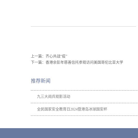
上一篇：
齐心共战“疫”
下一篇：
香港余彭年慈善信托参观访问美国哥伦比亚大学
推荐新闻
九三大阅兵观影活动
全民国家安全教育日2024暨港岛冰球国安杯