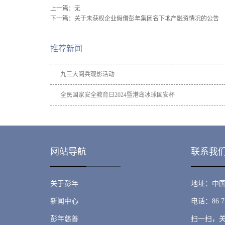
上一篇：无
下一篇：
关于未获权企业假借彭年集团名下地产融资情况的公告
推荐新闻
九三大阅兵观影活动
全民国家安全教育日2024暨港岛冰球国安杯
网站导航
联系我
关于彭年
地址：中国
新闻中心
电话：86 75
彭年慈善
扫一扫，