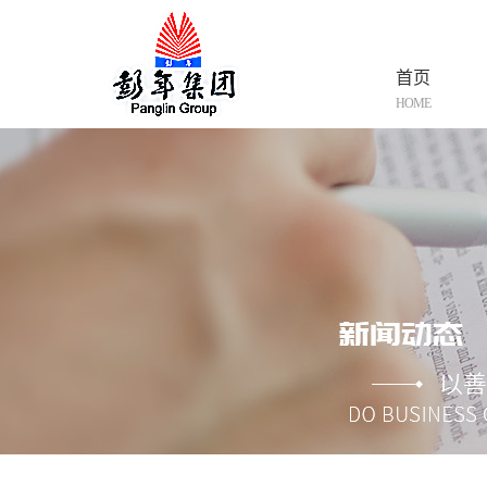
首页
HOME