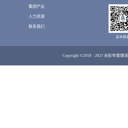
集团产业
人力资源
联系我们
彭年慈
Copyright ©2018 - 2023 余彭年