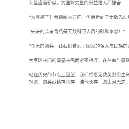
荣昌盛而骄傲，为国防力量的日益强大而振奋！
“太震撼了！看到阅兵方阵，仿佛看到了无数先烈
“先进的装备背后是无数科研人员的默默奉献！”
“今天的阅兵，让我们看到了国家的强大与民族的
大家因共同的情感共鸣而紧密相连，在热血与感
站在历史的节点上回望，我们感恩无数英烈用生
祝愿：愿英烈精神永存，浩气长存！愿山河无恙