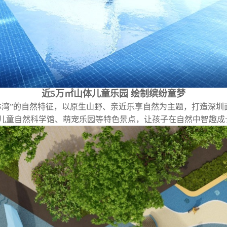
近
5
万㎡山体儿童乐园
绘制缤纷童梦
林湾”的自然特征，以原生山野、亲近乐享自然为主题，打造深圳
儿童自然科学馆、萌宠乐园等特色景点，让孩子在自然中智趣成