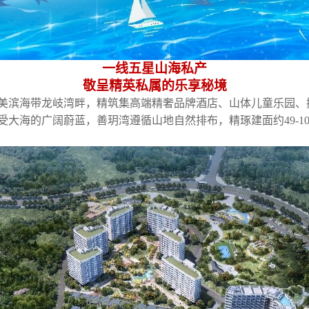
一线五星山海私产
敬呈精英私属的乐享秘境
美滨海带龙岐湾畔，精筑集高端精奢品牌酒店、山体儿童乐园、
受大海的广阔蔚蓝，善玥湾遵循山地自然排布，精琢建面约
49-1