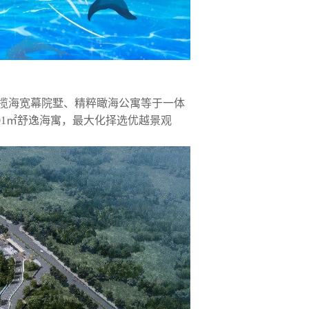
揽海宽幕院墅、精粹瞰海公寓等于一体
01
㎡舒逸海寓，最大化择选优越景观