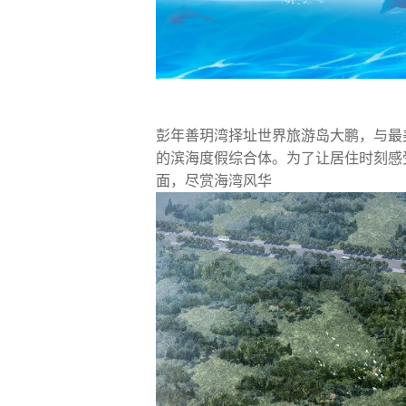
彭年善玥湾择址世界旅游岛大鹏，与最
的滨海度假综合体。为了让居住时刻感
面，尽赏海湾风华