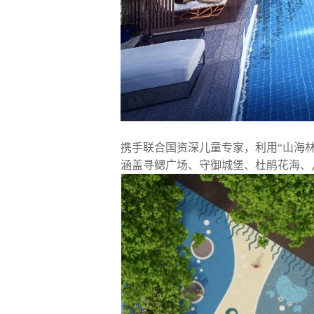
携手联合国资深儿童专家，利用“山海
涵盖寻鳃广场、守御城堡、杜鹃花海、