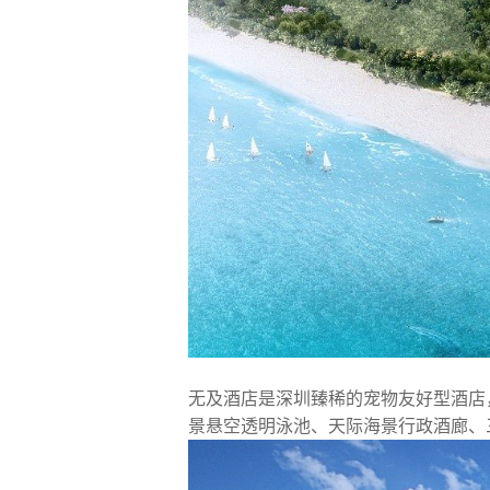
无及酒店是深圳臻稀的宠物友好型酒店，
景悬空透明泳池、天际海景行政酒廊、