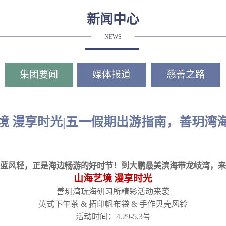
新闻中心
NEWS
集团要闻
媒体报道
慈善之路
境 漫享时光|五一假期出游指南，善玥湾
蓝风轻，正是海边畅游的好时节！到大鹏最美滨海带龙岐湾，来
山海艺境
漫享时光
善玥湾玩海研习所精彩活动来袭
英式下午茶 & 拓印帆布袋 & 手作贝壳风铃
活动时间：4.29-5.3号