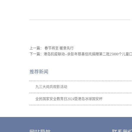
上一篇：
春节将至 暖意先行
下一篇：
港岛抗疫联动--余彭年慈善信托捐赠第二批25000个儿童
推荐新闻
九三大阅兵观影活动
全民国家安全教育日2024暨港岛冰球国安杯