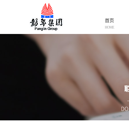
首页
HOME