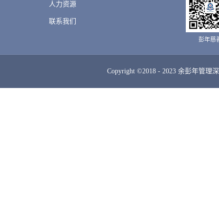
人力资源
联系我们
彭年慈
Copyright ©2018 - 2023 余彭年