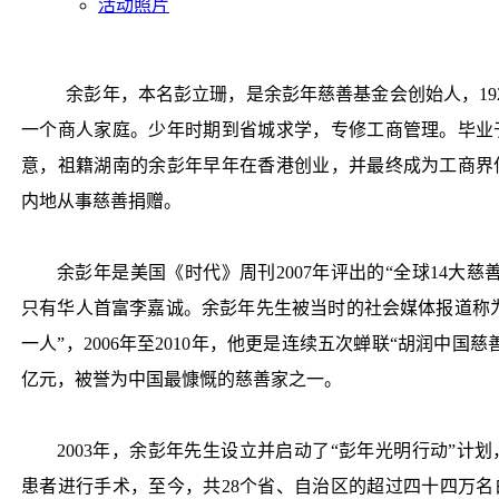
活动照片
余彭年，本名彭立珊，是余彭年慈善基金会创始人，19
一个商人家庭。少年时期到省城求学，专修工商管理。毕业
意，祖籍湖南的余彭年早年在香港创业，并最终成为工商界亿
内地从事慈善捐赠。
余彭年是美国《时代》周刊2007年评出的“全球14大
只有华人首富李嘉诚。余彭年先生被当时的社会媒体报道称为
一人”，2006年至2010年，他更是连续五次蝉联“胡润中国
亿元，被誉为中国最慷慨的慈善家之一。
2003年，余彭年先生设立并启动了“彭年光明行动”计
患者进行手术，至今，共28个省、自治区的超过四十四万名白