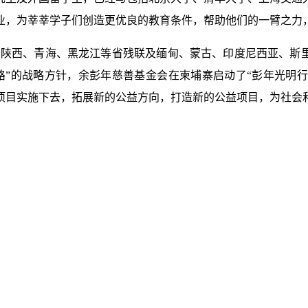
业，为莘莘学子们创造更优良的教育条件，帮助他们的一臂之力
肃、陕西、青海、黑龙江等省残联及缅甸、蒙古、印度尼西亚、斯里
一路”的战略方针，余彭年慈善基金会在柬埔寨启动了“彭年光明行
项目实施下去，拓展新的公益方向，打造新的公益项目，为社会