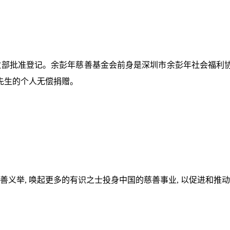
国民政部批准登记。余彭年慈善基金会前身是深圳市余彭年社会福
先生的个人无偿捐赠。
善义举, 唤起更多的有识之士投身中国的慈善事业, 以促进和推