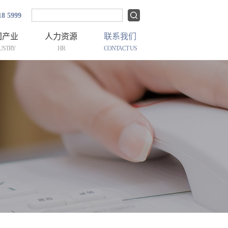
18 5999
团产业
人力资源
联系我们
USTRY
HR
CONTACT US