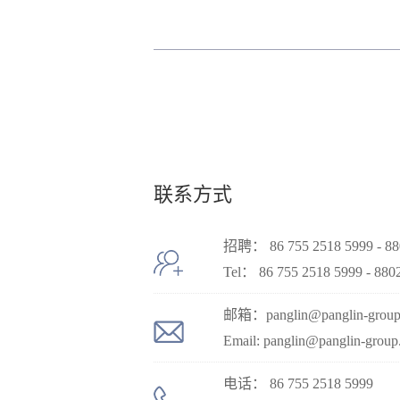
联系方式
招聘：
86 755 2518 5999 - 8
Tel：
86 755 2518 5999 - 880
邮箱：
panglin@panglin-grou
Email:
panglin@panglin-group
电话：
86 755 2518 5999