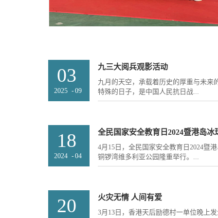
九三大阅兵观影活动
03
九月的天空，承载着历史的厚重与未来的
2025
-
09
特殊的日子，是中国人民抗日战...
争暨世界反法西斯战争胜利纪念日。为
传承红色基因，弘扬正能量，彭年集团
全民国家安全教育日2024暨港岛冰
18
“九三阅兵”直播，一次庄严的纪念、生
4月15日，全民国家安全教育日2024
拉开帷幕。九三纪念日，是中华民族永
2024
-
04
铜锣湾维多利亚公园隆重举行。...
见证着中国人民以血肉之躯抵御外侮的
反法西斯战争的伟大胜利，更警示着我
团组织此次观影活动，旨在让员工在历
香港律政司副司长张国钧、香港保安局
深刻理解“铭记历史、珍惜当下、开创未
岛工作部部长薛惠君及众多位政府官员
火灾无情 人间有爱
20
是最好的教科书，也是最好的清醒剂。
莅临了活动。余彭年慈善信托主席彭志
史为鉴，砥砺前行。会议室里，大屏幕实
3月13日，香港天后励德村一单位晚上
联合会会长也参加了此次活动。 启