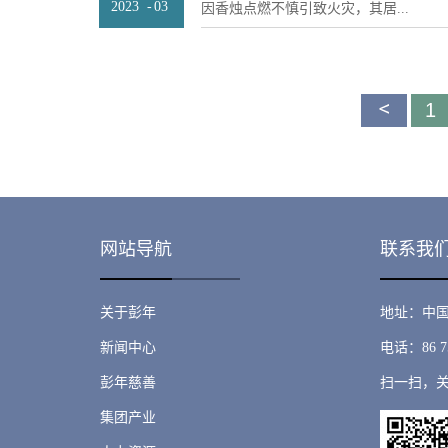
的盛况。当雄壮的国歌奏响，当军人们
2023
-
03
因香烛点燃不慎引致火灾，其居...
处展示了装甲车（剑齿虎），警察护送
天安门广场，当先进装备震撼亮相……
甲车（剑齿虎），警察护送组车辆及其
的氛围笼罩。大家神屏息，目光紧随画
辆及其他警用装备，并组织400多位师
心中都激荡着强烈的民族自豪感与归属
所被大火摧毁，幸得邻居马上协助报警
冰球及躲避盘比赛，通过运动和全民的
盛而骄傲，为国防力量的日益强大而振奋
亡。余彭年慈善信托得悉有关情况，慈
保护深入人心。让更多的市民、青年了
阅兵方阵，仿佛看到了无数先烈用生命守
首
1
上联系了该长者，得知长者急需经济救援
人有责。余彭年慈善信托是由爱国爱港
装备背后是无数科研人员的默默奉献！”
余彭年慈善信托副主席李文龙代表捐赠
年先生创立而成，余彭年慈善信托自创
頁
看到了国家的强大与民族的团结。”大家
眉之急，用实际行动向长者献爱心，协
教育及深港两地的交流，安全教育亦是
紧密相连，在热血与感动中愈发凝聚。
经济困难，并表示会继续协助其申请政
点。在今后的工作中，余彭年慈善基金
望，我们感恩无数英烈用生命铸就的和
为他们注入希望和力量。发布日期：2023/
全教育，积极营造“国家安全、人人有责
惜时代赋予的机遇；展望未来...
会氛围。
网站导航
联系我
关于彭年
地址：中国
新闻中心
电话：86 75
彭年慈善
扫一扫，
集团产业