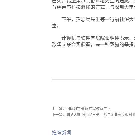
已久，希望秉承余彭年老先生的遗愿，
育慈善与科技孵化的方式，与深圳大学
下午，彭志兵先生等一行前往深大计算机与
室。
计算机与软件学院院长明仲表示，深大计算
款建立联合实验室，是一种双赢的举措
上一篇：
国际教学引领 布局教育产业
下一篇：
圆梦大鹏,“彭”程万里 -- 彭年企业家度假村
推荐新闻