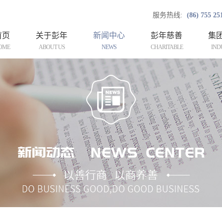
服务热线:
(86) 755 25
首页
关于彭年
新闻中心
彭年慈善
集
OME
ABOUT US
NEWS
CHARITABLE
IND