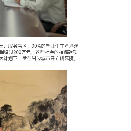
、服务湾区，90%的毕业生在粤港澳
捐赠过200万元，这些社会的捐赠款项
大计划下一步在周边城市建立研究院，