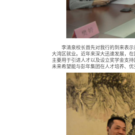
李清泉校长首先对我行的到来表示热
大湾区就业。近年来深大迅速发展，在
主要用于引进人才以及设立奖学金支持
未来希望能与彭年集团在人才培养、优