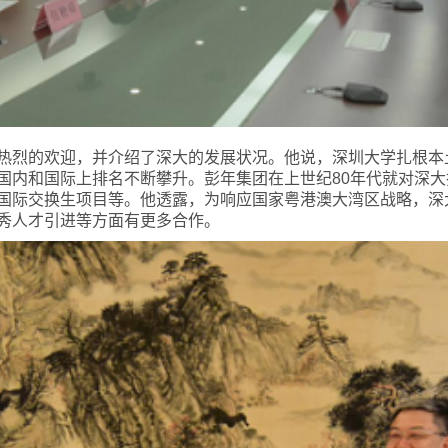
烈的欢迎，并介绍了深大的发展状况。他说，深圳大学扎根本土
国内和国际上排名不断攀升。彭年集团在上世纪80年代就对深大
国际交换生项目等。他透露，为响应国家粤港澳大湾区战略，深
秀人才引进等方面有更多合作。