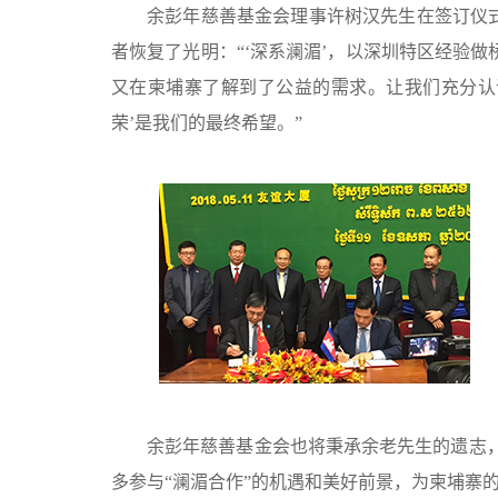
余彭年慈善基金会理事许树汉先生在签订仪式
者恢复了光明：“‘深系澜湄’，以深圳特区经验
又在柬埔寨了解到了公益的需求。让我们充分认识
荣’是我们的最终希望。”
余彭年慈善基金会也将秉承余老先生的遗志，
多参与“澜湄合作”的机遇和美好前景，为柬埔寨