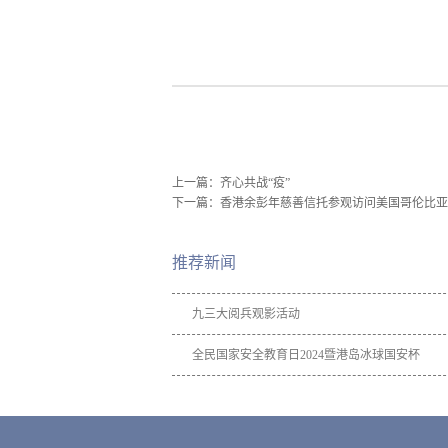
上一篇：
齐心共战“疫”
下一篇：
香港余彭年慈善信托参观访问美国哥伦比亚
推荐新闻
九三大阅兵观影活动
全民国家安全教育日2024暨港岛冰球国安杯