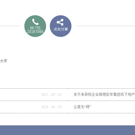
大学
2025
-
09
-
03
关于未获权企业假借彭年集团名下地产
2024
-
04
-
18
让爱无“碍”