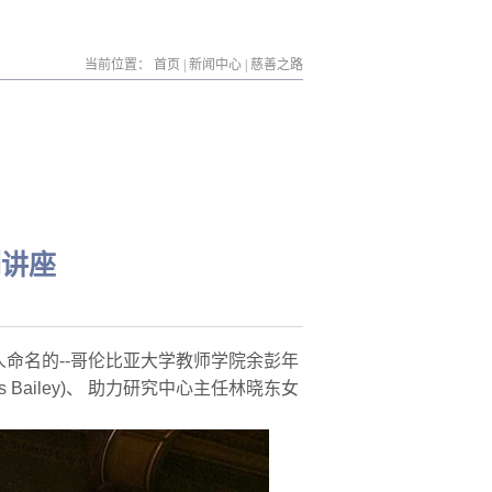
当前位置：
首页
|
新闻中心
|
慈善之路
列讲座
人命名的--哥伦比亚大学教师学院余彭年
ailey)、 助力研究中心主任林晓东女