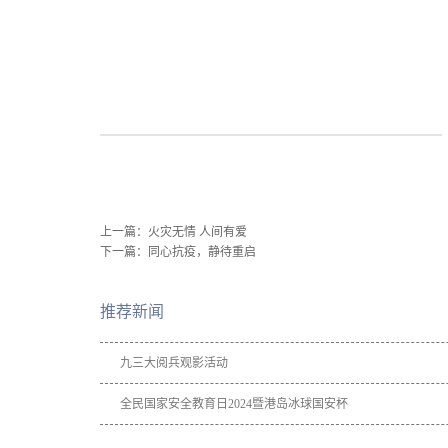
上一篇：
火灾无情 人间有爱
下一篇：
同心抗疫，静待重启
推荐新闻
九三大阅兵观影活动
全民国家安全教育日2024暨港岛冰球国安杯